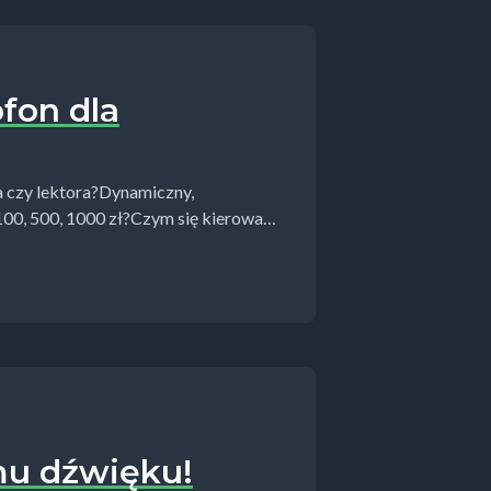
fon dla
ra czy lektora?Dynamiczny,
00, 500, 1000 zł?Czym się kierować
ka dowiesz...
mu dźwięku!