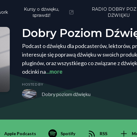
Kursy o dźwięku,
RADIO DOBRY POZ
ork
sprawdź!
DŹWIĘKU
Dobry Poziom Dźwi
Podcast o dźwięku dla podcasterów, lektorów, 
interesuje się poprawą dźwięku w swoich produk
pluginów, oraz wszystkiego co związane z dźwięki
odcinki na
...more
HOSTED BY
Dobry poziom dźwięku
Apple Podcasts
Spotify
RSS
M