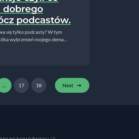
 dobrego
ócz podcastów.
a się tylko podcasty? W tym
kilka wybrzmień mojego dema
...
17
18
Next