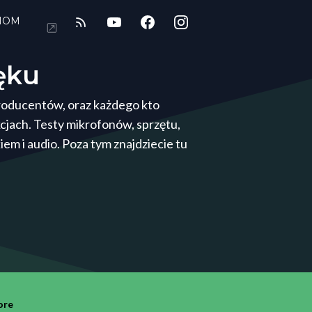
IOM
ęku
producentów, oraz każdego kto
cjach. Testy mikrofonów, sprzętu,
em i audio. Poza tym znajdziecie tu
ore