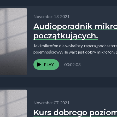
November 13, 2021
Audioporadnik mikro
początkujących.
Jaki mikrofon dla wokalisty, rapera, podcaste
pojemnościowy?Ile wart jest dobry mikrofon?1
podczas zakupu mikrofonu.Z tego audioporadni
PLAY
00:02:03
November 07, 2021
Kurs dobrego pozio