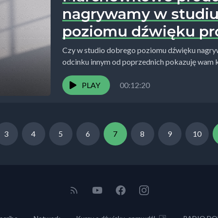
nagrywamy w studiu
poziomu dźwięku pr
Czy w studio dobrego poziomu dźwięku nagryw
odcinku innym od poprzednich pokazuję wam 
lektorskiego, usług...
PLAY
00:12:20
3
4
5
6
7
8
9
10