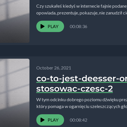
Czy szukałeś kiedyś w internecie fajnie podan
opowiada, prezentuje, pokazuje, nie zanudził cię 
PLAY
00:08:36
October 26, 2021
co-to-jest-deesser-o
stosowac-czesc-2
W tym odcinku dobrego poziomu dźwięku preze
który pomaga w ogarnięciu szeleszczących gł
czytaniu przez...
PLAY
00:08:42