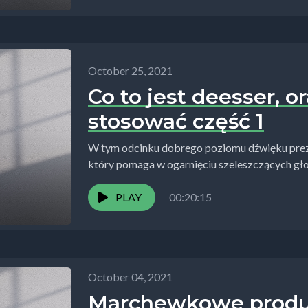
October 25, 2021
Co to jest deesser, o
stosować część 1
W tym odcinku dobrego poziomu dźwięku preze
który pomaga w ogarnięciu szeleszczących gł
czytaniu przez...
PLAY
00:20:15
October 04, 2021
Marchewkowe produk