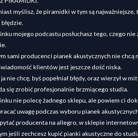
cz PIRAMIDKI.
iast myślisz, że piramidki w tym są najważniejsze, 
błędzie.
nku mojego podcastu posłuchasz tego, czego nie 
ie.
ym sami producenci pianek akustycznych nie chcą 
wiadomość klientów jest jeszcze dość niska.
a nie chcę, byś popełniał błędy, oraz wierzył w mit
 da się zrobić profesjonalnie brzmiącego studia.
nku nie polecę żadnego sklepu, ale powiem ci dok
wracać uwagę podczas wyboru pianek akustycznych
pytać producenta na allegro, w sklepie interneto
ym jeśli zechcesz kupić pianki akustyczne do studi