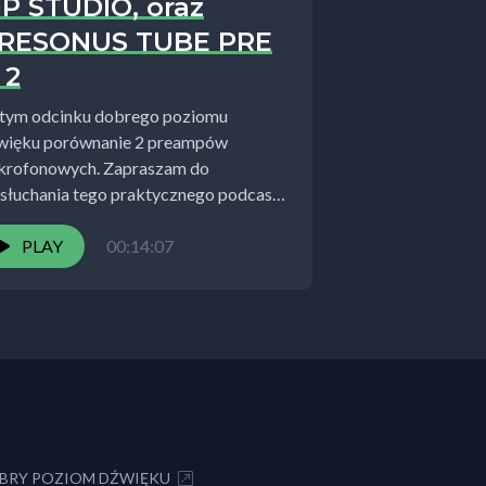
P STUDIO, oraz
RESONUS TUBE PRE
 2
tym odcinku dobrego poziomu
więku porównanie 2 preampów
krofonowych. Zapraszam do
słuchania tego praktycznego podcastu.
czę na wasze słuchowe odczucia w
mentarzu. w...
PLAY
00:14:07
BRY POZIOM DŹWIĘKU