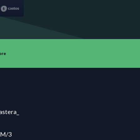
ore
astera_
GM/3