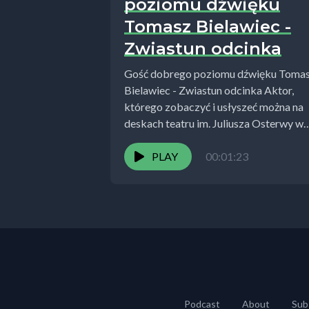
poziomu dźwięku
Tomasz Bielawiec -
Zwiastun odcinka
Gość dobrego poziomu dźwięku Toma
Bielawiec - Zwiastun odcinka Aktor,
którego zobaczyć i usłyszeć można na
deskach teatru im. Juliusza Osterwy w
lublinie.
https://www.teatrosterwy.pl/pl,0,s212
PLAY
00:01:23
...
Podcast
About
Sub