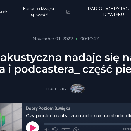
Kursy o dźwięku,
RADIO DOBRY POZ
ork
sprawdź!
DŹWIĘKU
November 01, 2022
•
00:10:47
akustyczna nadaje się n
ra i podcastera_ część pi
HOSTED BY
Dobry Poziom Dźwięku
00:0
1x