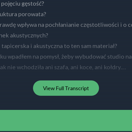
o pojęciu gęstość?
ruktura porowata?
rawdę wpływa na pochłanianie częstotliwości i o c
anek akustycznych?
 tapicerska i akustyczna to ten sam materiał?
ku wpadłem na pomysł, żeby wybudować studio na
k nie wchodziła ani szafa, ani koce, ani kołdry.
em zabrać się do tego w profesjonalny sposób.
jest poszukanie w sieci profesjonalnie podanej in
View Full Transcript
stycznej.
 wiele poradników jak ją zamontować, gdzie kupić
cz PIRAMIDKI.
iast myślisz, że piramidki w tym są najważniejsze, 