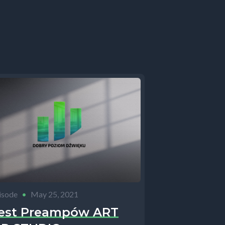
znajdziesz
mówić,
y że z
ładnie na
.
wym czy
isode
•
May 25, 2021
a
est Preampów ART