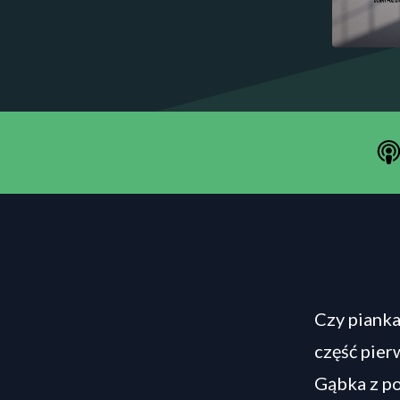
Czy pianka
część pier
Gąbka z po