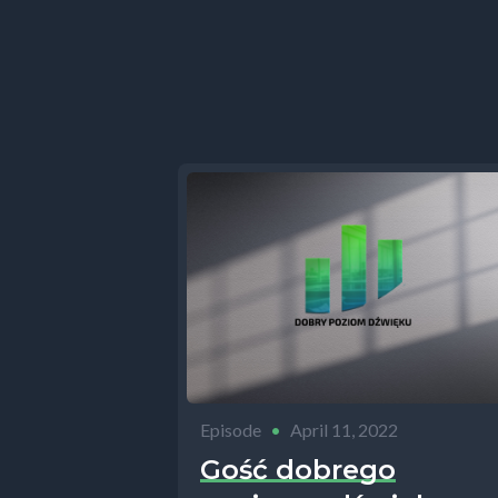
ogromnym 
W tym odci
w internec
Tego, o cz
ponieważ ś
Natomiast j
pianki nie
W tym odci
co masz z
O co masz 
Episode
•
April 11, 2022
stacjonarn
Gość dobrego
podcastowe