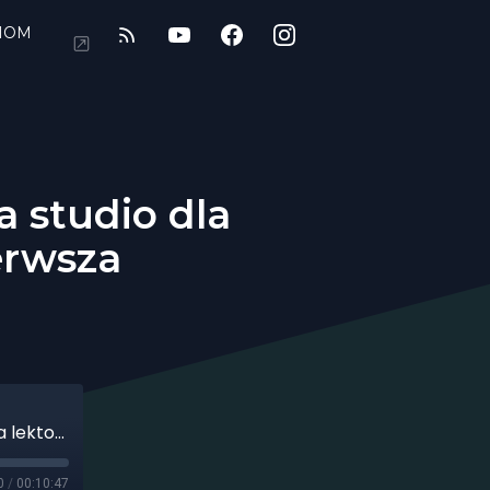
IOM
a studio dla
erwsza
Czy pianka akustyczna nadaje się na studio dla lektora i podcastera_ część pierwsza
0
/
00:10:47