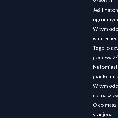
słowo klu
Jeśli natom
ogromnym 
W tym odci
w internec
Tego, o cz
ponieważ ś
Natomiast j
pianki nie
W tym odci
co masz z
O co masz 
stacjonarn