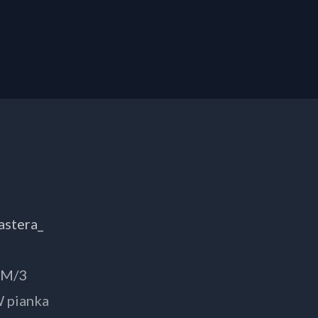
astera_
GM/3
W pianka