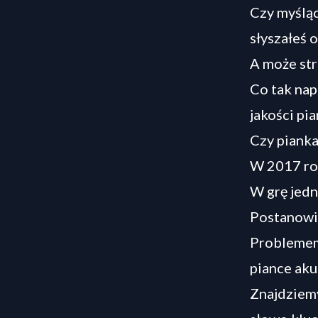
Czy myśląc
słyszałeś 
A może st
Co tak nap
jakości pi
Czy pianka
W 2017 ro
W grę jedna
Postanowił
Problemem 
piance aku
Znajdziemy