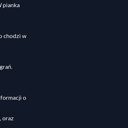
W pianka
o chodzi w
grań.
formacji o
, oraz