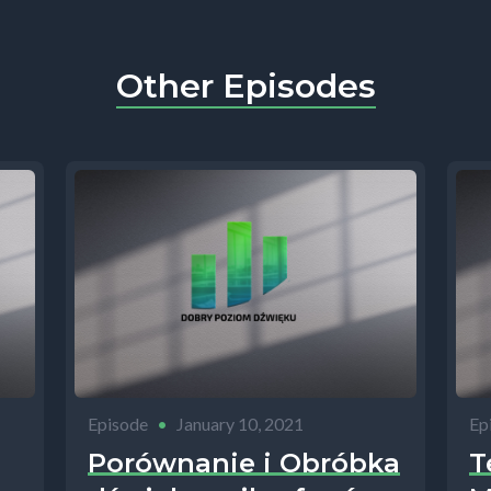
błędzie.
nku mojego podcastu posłuchasz tego, czego nie 
Other Episodes
ie.
ym sami producenci pianek akustycznych nie chcą 
wiadomość klientów jest jeszcze dość niska.
a nie chcę, byś popełniał błędy, oraz wierzył w mit
 da się zrobić profesjonalnie brzmiącego studia.
nku nie polecę żadnego sklepu, ale powiem ci dok
wracać uwagę podczas wyboru pianek akustycznych
pytać producenta na allegro, w sklepie interneto
Episode
•
January 10, 2021
Ep
ym jeśli zechcesz kupić pianki akustyczne do studi
Porównanie i Obróbka
T
go lektorskiego czy Sali audiowizualnej.