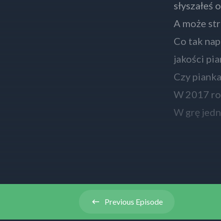
słyszałeś 
A może st
Co tak nap
jakości pi
Czy pianka
W 2017 ro
W grę jedna
Postanowił
Problemem 
piance aku
Znajdziemy
słowo klu
Previous
Episode
Jeśli natom