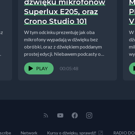
dźwięku mikrofonów
M
Superlux E205, oraz
P
Crono Studio 101
V
sz
W tym odcinku prezentuję jak oba
W 
mikrofony wypadają w dźwięku bez
dź
obróbki, oraz z dźwiękiem poddanym
mi
prostej edycji. Niebawem podcasty o
wy
mikrofonach z wyższej...
Li
,d18,tomasz_bielawiec.html
PLAY
00:05:48
ko
scribe
Network
Kursy o dźwięku, sprawdź!
RADIO DO