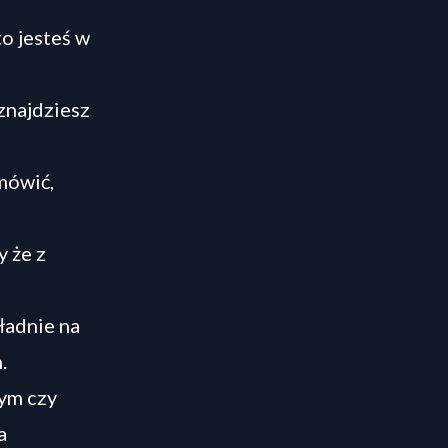
to jesteś w
znajdziesz
mówić,
y że z
ładnie na
.
wym czy
a