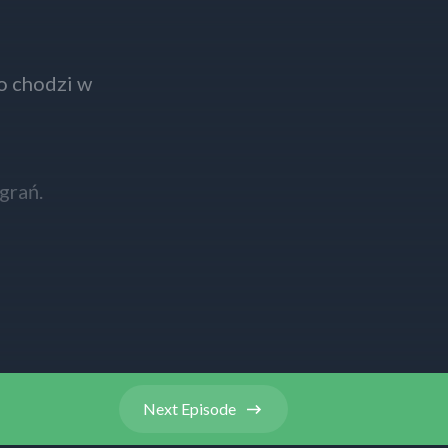
o chodzi w
grań.
formacji o
, oraz
Next
Episode
to jesteś w