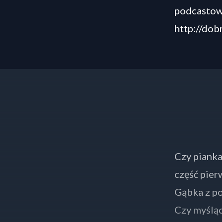
podcastowe
http://do
Czy pianka
część pier
Gąbka z po
Czy myśląc