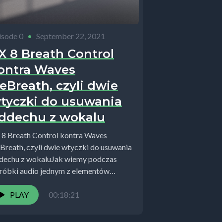
isode 0
•
September 22, 2021
X 8 Breath Control
ontra Waves
eBreath, czyli dwie
tyczki do usuwania
ddechu z wokalu
 8 Breath Control kontra Waves
Breath, czyli dwie wtyczki do usuwania
dechu z wokaluJak wiemy podczas
róbki audio jednym z elementów
tażu jest...
PLAY
00:18:21