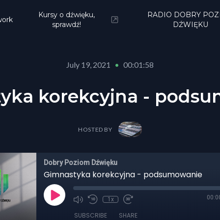
Kursy o dźwięku,
RADIO DOBRY POZ
ork
sprawdź!
DŹWIĘKU
July 19, 2021
•
00:01:58
yka korekcyjna - pods
HOSTED BY
Dobry Poziom Dźwięku
Gimnastyka korekcyjna - podsumowanie
00:0
1x
SUBSCRIBE
SHARE