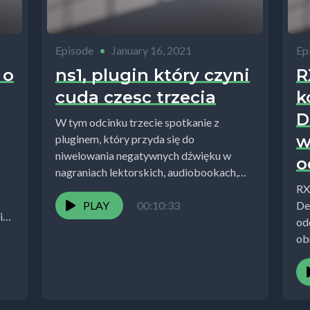
Episode
•
January 16, 2021
Ep
 o
ns1, plugin który czyni
R
cuda czesc trzecia
k
D
W tym odcinku trzecie spotkanie z
w
pluginem, który przyda się do
niwelowania negatywnych dźwięku w
o
nagraniach lektorskich, audiobookach,
podcastach czyli podsumowanie
RX
spotkania z ns1...
PLAY
00:10:33
De
i
od
ob
mon