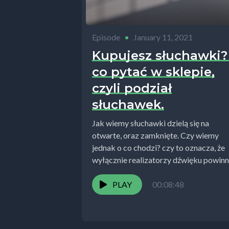
Episode
•
January 11, 2021
Kupujesz słuchawki?
co pytać w sklepie,
czyli podział
słuchawek.
Jak wiemy słuchawki dzielą się na
otwarte, oraz zamknięte. Czy wiemy
jednak o co chodzi? czy to oznacza, że
wyłącznie realizatorzy dźwięku powinn
dbać...
PLAY
00:08:48