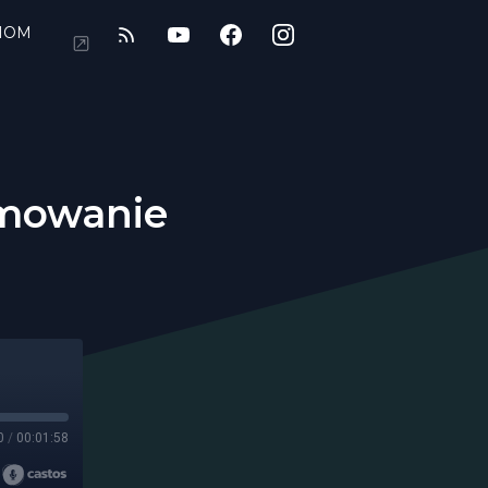
IOM
umowanie
0
/
00:01:58