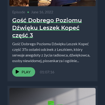
Episode
•
June 16, 2022
Gość Dobrego Poziomu
Dźwięku Leszek Kopeć
część 3
Gość Dobrego Poziomu Dźwięku Leszek Kopeć
część 3To ostatni odcinek z Leszkiem, który
serwuje anegdoty z życia radiowca, dźwiękowca,
osoby niewidomej, piosenkarza i ogólnie...
PLAY
01:07:16