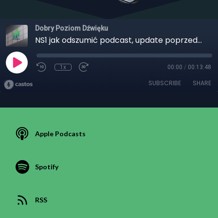
Dobry Poziom Dźwięku
NS1 jak odszumić podcast, update poprzedniego podcastu o pluginie NS1 od Waves audio.
1x
00:00
/
00:13:48
SUBSCRIBE
SHARE
Apple Podcasts
Spotify
RSS