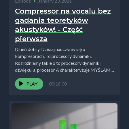
Episode
•
January 23, 2021
Compressor na vocalu bez
gadania teoretyków
akustyków! - Część
pierwsza
Dzień dobry. Dzisiaj nauczymy się o
kompresorach. To procesory dynamiki.
Rozróżniamy takie o to procesory dynamiki
dźwięku. a. procesor A charakteryzuje MYŚLAMI
JUŻ ZACZYNAM...
PLAY
00:16:00