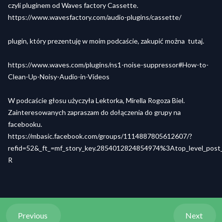
czyli pluginem od Waves factory Cassette.
https://www.wavesfactory.com/audio-plugins/cassette/
plugin, który prezentuję w moim podcaście, zakupić można tutaj.
https://www.waves.com/plugins/ns1-noise-suppressor#How-to-
Clean-Up-Noisy-Audio-in-Videos
W podcaście głosu użyczyła Lektorka, Mirella Rogoza Biel.
Zainteresowanych zapraszam do dołączenia do grupy na
facebooku.
https://mbasic.facebook.com/groups/1114887805612607/?
refid=52&_ft_=mf_story_key.2854012824854974%3Atop_level_po
R
Previous
Next