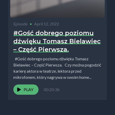
Episode
•
April 12, 2022
#Gość dobrego poziomu
dźwięku Tomasz Bielawiec
– Część Pierwsza.
#Gość dobrego poziomu dźwięku Tomasz
Bielawiec – Część Pierwsza. Czy można pogodzić
karierę aktora w teatrze, lektora przed
mikrofonem, który nagrywa w swoim home...
PLAY
00:20:36