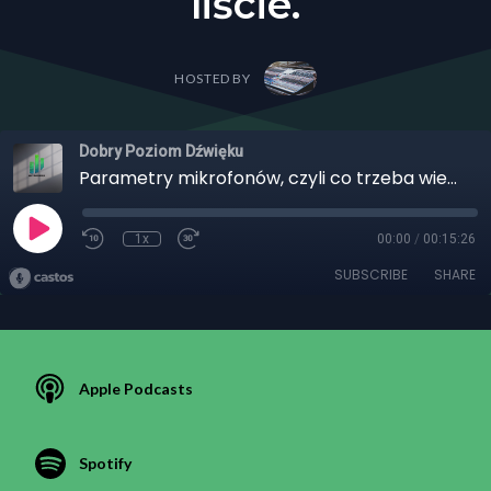
liście.
HOSTED BY
Dobry Poziom Dźwięku
Parametry mikrofonów, czyli co trzeba wiedzieć przed zakupem prócz tysiąca w kieszeni, i tysiąca modeli na liście.
1x
00:00
/
00:15:26
SUBSCRIBE
SHARE
Apple Podcasts
Spotify