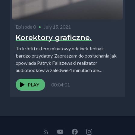
Episode 0
•
July 15, 2021
Korektory graficzne.
To krótki cztero minutowy odcinek.Jednak
bardzo przydatny. Zapraszam do posłuchania jak
opowiada Patryk Faliszewski realizator
audiobooków w zaledwie 4 minutach ale
konkretnie o korektorach...
PLAY
00:04:01