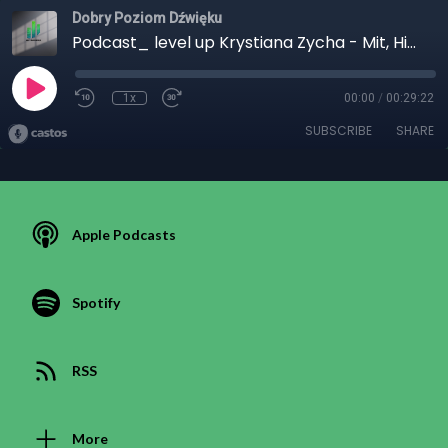
Dobry Poziom Dźwięku
Podcast_ level up Krystiana Zycha - Mit, Hit, czy Kit moja recenzja.
1x
00:00
/
00:29:22
SUBSCRIBE
SHARE
Apple Podcasts
Spotify
RSS
More