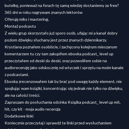
butelkę, ponieważ na forach tę samą wiedzę dostaniemy za free?
365 dni w roku nagrywam znanych lektorów
Oferuję miks i mastering,
Montaż podcastu
Z wielu grup skorzystało już sporo osób, ufając mi a kanał dobry
poziom dźwięku słuchany jest przez znanych dziennikarzy.
Krystiana poznałem osobiście, i zachęcony kolejnym mieszanym
komentarzem tu czy tam zakupiłem ebooka podcast_ level up
przeczytałem od deski do deski, oraz pozwoliłem sobie na
audiorecenzję jako odskocznię od wtyczek i sprzętu na moim kanale
z podcastami.
Ebooka zrecenzowałem tak by brać pod uwagę każdy element, nie
spojlując wam książki, koncentrując się jednak nie tylko na dźwięku,
ale na całości treści.
Zapraszam do posłuchania odcinka Książka podcast_ level up mit,
hit, czy kit - moja audio recenzja
Dodatkowe linki
Koniecznie przeczytaj i sprawdź te linki przed wysłuchaniem