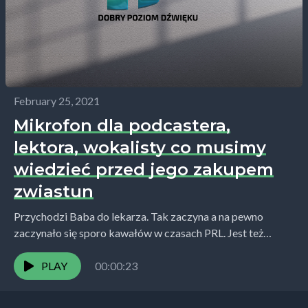
February 25, 2021
Mikrofon dla podcastera,
lektora, wokalisty co musimy
wiedzieć przed jego zakupem
zwiastun
Przychodzi Baba do lekarza. Tak zaczyna a na pewno
zaczynało się sporo kawałów w czasach PRL. Jest też
przysłowie: mówisz do słupa, a słup...
PLAY
00:00:23