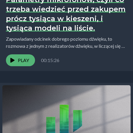
trzeba wiedzieć przed zakupem
prócz tysiąca w kieszeni, i
tysiąca modeli na liście.
Zapowiadany odcinek dobrego poziomu dźwięku, to
rozmowa z jednym z realizatorów dźwięku, w liczącej się na
rynku firmie audiobooków. Zwyczajnie poprosiłem go o
kilka...
PLAY
00:15:26