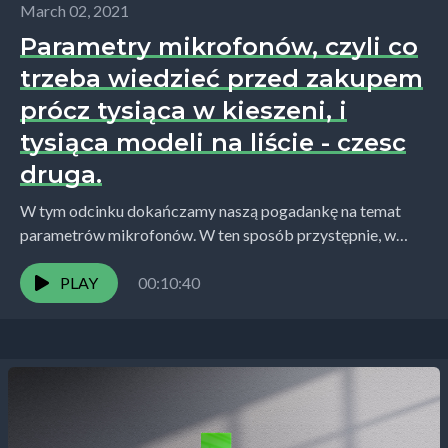
March 02, 2021
Parametry mikrofonów, czyli co
trzeba wiedzieć przed zakupem
prócz tysiąca w kieszeni, i
tysiąca modeli na liście - czesc
druga.
W tym odcinku dokańczamy naszą pogadankę na temat
parametrów mikrofonów. W ten sposób przystępnie, w
odpowiedniej ilości podana wiedza, pozwoli wam kupić
mikrofon zależnie...
PLAY
00:10:40