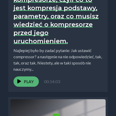
jest kompresja podstawy,
parametry, oraz co musisz
wiedzieć o kompresorze
przed jego
uruchomieniem.
Najlepiej było by zadać pytanie: Jak ustawić
compressor? a następnie na nie odpowiedzieć, tak,
tak, oraz tak. Niestety, ale w taki sposób nie
nauczymy...
PLAY
00:14:03