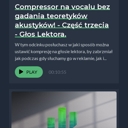
Compressor na vocalu bez
gadania teoretyków
akustyków! - Część trzecia
- Głos Lektora.
W tym odcinku posłuchasz w jaki sposób można
ustawić kompresję na głosie lektora, by zabrzmiał
jak podczas gdy słuchamy go w reklamie, jak i...
PLAY
00:10:55