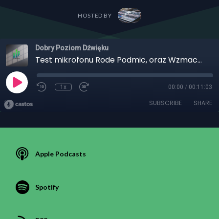
HOSTED BY
Dobry Poziom Dźwięku
Test mikrofonu Rode Podmic, oraz Wzmacniacza mikrofonowego KLARK TEKNIK MIC BOOSTER
1x
00:00
/
00:11:03
SUBSCRIBE
SHARE
Apple Podcasts
Spotify