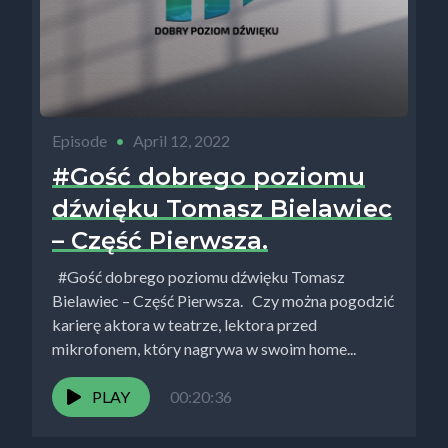
Episode
•
April 12, 2022
#Gość dobrego poziomu
dźwięku Tomasz Bielawiec
– Część Pierwsza.
#Gość dobrego poziomu dźwięku Tomasz
Bielawiec – Część Pierwsza. Czy można pogodzić
karierę aktora w teatrze, lektora przed
mikrofonem, który nagrywa w swoim home...
PLAY
00:20:36