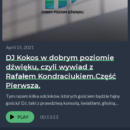
April 15, 2021
DJ Kokos w dobrym poziomie
dźwięku, czyli wywiad z
Rafałem Kondraciukiem.Część
Pierwsza.
Tym razem kilka odcinków, których gościem będzie fajny
gościu! DJ, taki z prawdziwą konsolą, światłami, głośną
muzyką i wszystkim co porywa do tańca i...
PLAY
00:13:53