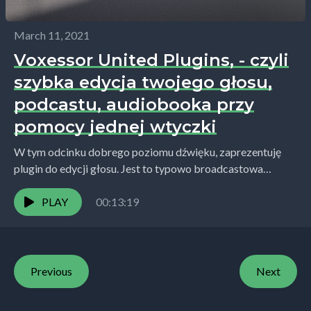
March 11, 2021
Voxessor United Plugins, - czyli
szybka edycja twojego głosu,
podcastu, audiobooka przy
pomocy jednej wtyczki
W tym odcinku dobrego poziomu dźwięku, zaprezentuję
plugin do edycji głosu. Jest to typowo broadcastowa
wtyczka, która świetnie sprawdzi się podczas obróbki
nagrania głosu...
PLAY
00:13:19
Previous
Next